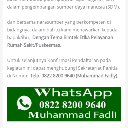
dalam pengembangan sumber daya manusia (SDM).
dan bersama narasumber yang berkompeten di
bidangnya. dalam hal itu kami menawarkan kepada
bapak/ibu,
Dengan Tema Bimtek Etika Pelayanan
Rumah Sakit/Puskesmas
.
Untuk selanjutnya Konfirmasi Pendaftaran pada
kegiatan ini dapat menghubungi Sekretariat Panitia
di Nomor
Telp.
0822 8200 9640 (Muhammad Fadly)
.