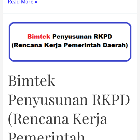
Bimtek
Read More »
Pelayanan
Administrasi
Terpadu
Kecamatan
(PATEN)
Bimtek
Penyusunan RKPD
(Rencana Kerja
Pemerintah