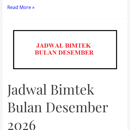
Bimtek
Read More »
Penyusunan
RBA
Perguruan
Tinggi
Jadwal Bimtek
Bulan Desember
2026