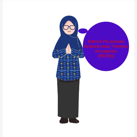
Penatausahaan
Keuangan
Daerah