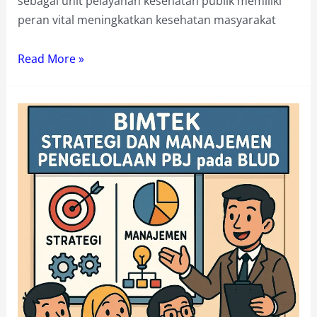
sebagai unit pelayanan kesehatan publik memiliki
peran vital meningkatkan kesehatan masyarakat
Bimtek
Read More »
Sarana
dan
Prasarana
Rumah
Sakit
/
BLUD