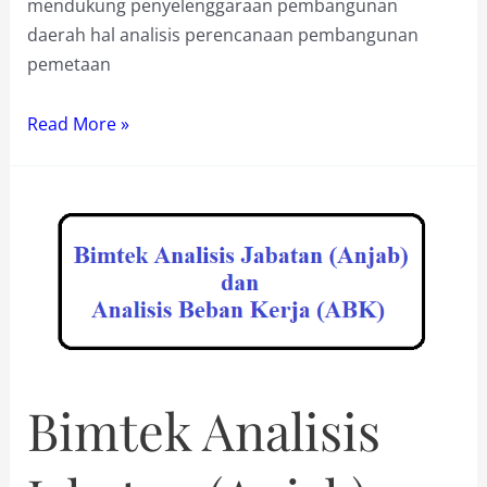
mendukung penyelenggaraan pembangunan
daerah hal analisis perencanaan pembangunan
pemetaan
Bimtek
Read More »
Sistem
Informasi
Pemerintah
Daerah
(SIPD)
Bimtek Analisis