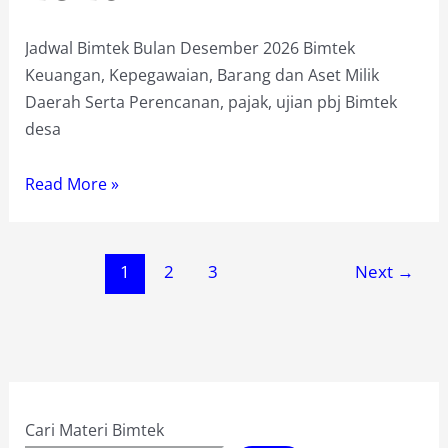
Jadwal Bimtek Bulan Desember 2026 Bimtek
Keuangan, Kepegawaian, Barang dan Aset Milik
Daerah Serta Perencanan, pajak, ujian pbj Bimtek
desa
Jadwal
Read More »
Bimtek
Bulan
Desember
1
2
3
Next
→
2026
Cari Materi Bimtek