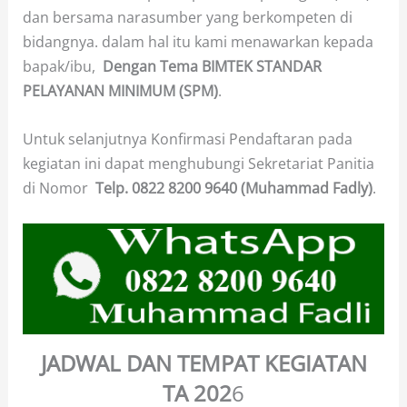
dan bersama narasumber yang berkompeten di
bidangnya. dalam hal itu kami menawarkan kepada
bapak/ibu,
Dengan Tema BIMTEK STANDAR
PELAYANAN MINIMUM (SPM)
.
Untuk selanjutnya Konfirmasi Pendaftaran pada
kegiatan ini dapat menghubungi Sekretariat Panitia
di Nomor
Telp.
0822 8200 9640 (Muhammad Fadly)
.
JADWAL DAN TEMPAT KEGIATAN
TA
202
6