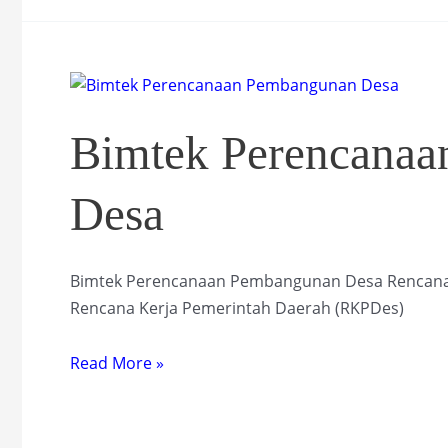
Terpadu
Kecamatan
(PATEN)
Bimtek Perencana
Desa
Bimtek Perencanaan Pembangunan Desa Rencan
Rencana Kerja Pemerintah Daerah (RKPDes)
Bimtek
Read More »
Perencanaan
Pembangunan
Desa