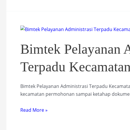
PELAYANAN
MINIMUM
(SPM)
Bimtek Pelayanan A
Terpadu Kecamata
Bimtek Pelayanan Administrasi Terpadu Kecamata
kecamatan permohonan sampai ketahap dokume
Bimtek
Read More »
Pelayanan
Administrasi