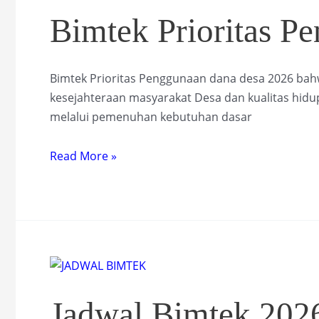
Bimtek Prioritas P
Bimtek Prioritas Penggunaan dana desa 2026 ba
kesejahteraan masyarakat Desa dan kualitas hid
melalui pemenuhan kebutuhan dasar
Bimtek
Read More »
Prioritas
Penggunaan
dana
desa
Jadwal Bimtek 202