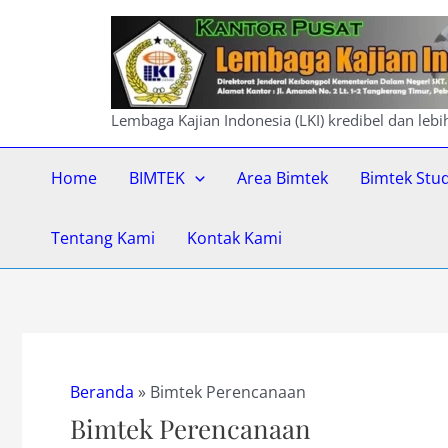
Lewati
ke
konten
Lembaga Kajian Indonesia (LKI) kredibel dan leb
Home
BIMTEK
Area Bimtek
Bimtek Stu
Tentang Kami
Kontak Kami
Beranda
»
Bimtek Perencanaan
Bimtek Perencanaan