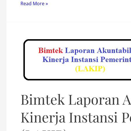
Bimtek
Read More »
Sistem
Administrasi
Keuangan
Dan
Perencanaan
Bimtek Laporan A
Kinerja Instansi 