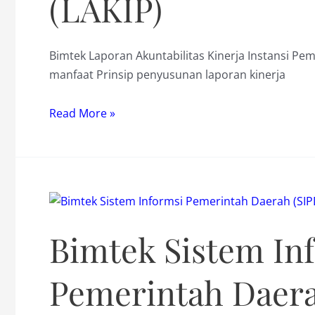
(LAKIP)
Bimtek Laporan Akuntabilitas Kinerja Instansi Pem
manfaat Prinsip penyusunan laporan kinerja
Bimtek
Read More »
Laporan
Akuntabilitas
Kinerja
Instansi
Pemerintah
(LAKIP)
Bimtek Sistem In
Pemerintah Daera