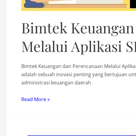
Bimtek Keuangan
Melalui Aplikasi 
Bimtek Keuangan dan Perencanaan Melalui Aplikas
adalah sebuah inovasi penting yang bertujuan un
administrasi keuangan daerah
Bimtek
Read More »
Keuangan
dan
Perencanaan
Melalui