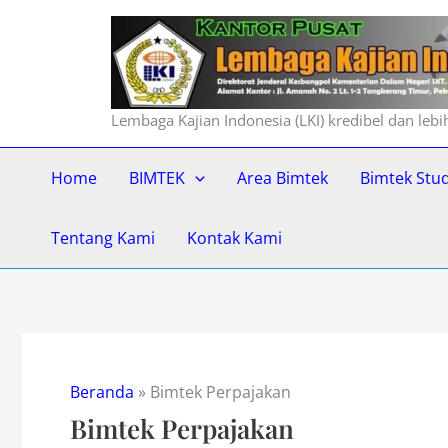
Lewati
ke
konten
Lembaga Kajian Indonesia (LKI) kredibel dan leb
Home
BIMTEK
Area Bimtek
Bimtek Stu
Tentang Kami
Kontak Kami
Beranda
»
Bimtek Perpajakan
Bimtek Perpajakan