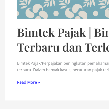
Bimtek Pajak | Bi
Terbaru dan Ter
Bimtek Pajak/Perpajakan peningkatan pemahaman
terbaru. Dalam banyak kasus, peraturan pajak te
Bimtek
Read More »
Pajak
|
Bimtek/Diklat
Terbaru