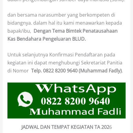
dan bersama narasumber yang berkompeten di
bidangnya. dalam hal itu kami menawarkan kepada
bapak/ibu,
Dengan Tema Bimtek Penatausahaan
Kas Bendahara Pengeluaran BLUD.
Untuk selanjutnya Konfirmasi Pendaftaran pada
kegiatan ini dapat menghubungi Sekretariat Panitia
di Nomor
Telp.
0822 8200 9640 (Muhammad Fadly)
.
JADWAL DAN TEMPAT KEGIATAN TA
202
6