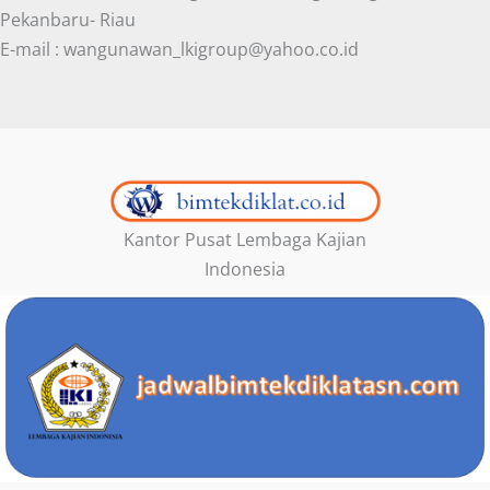
Pekanbaru- Riau
E-mail : wangunawan_lkigroup@yahoo.co.id
Kantor Pusat Lembaga Kajian
Indonesia