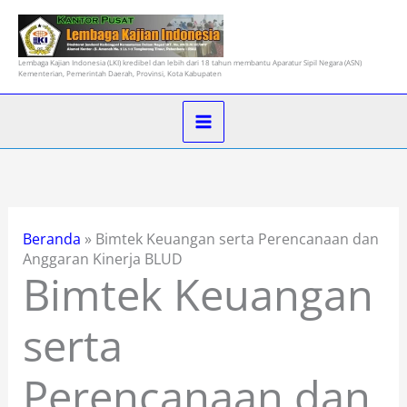
Lewati
ke
konten
Lembaga Kajian Indonesia (LKI) kredibel dan lebih dari 18 tahun membantu Aparatur Sipil Negara (ASN)
Kementerian, Pemerintah Daerah, Provinsi, Kota Kabupaten
Beranda
»
Bimtek Keuangan serta Perencanaan dan
Anggaran Kinerja BLUD
Bimtek Keuangan
serta
Perencanaan dan