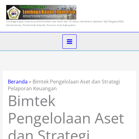
Lewati
ke
konten
Lembaga Kajian Indonesia (LKI) kredibel dan lebih dari 18 tahun membantu Aparatur Sipil Negara (ASN)
Kementerian, Pemerintah Daerah, Provinsi, Kota Kabupaten
Beranda
»
Bimtek Pengelolaan Aset dan Strategi
Pelaporan Keuangan
Bimtek
Pengelolaan Aset
dan Strategi