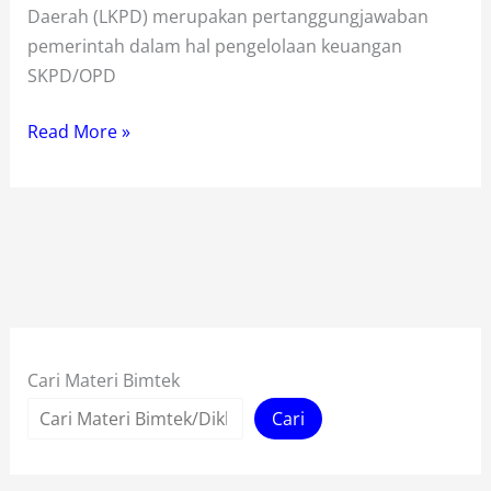
Daerah (LKPD) merupakan pertanggungjawaban
pemerintah dalam hal pengelolaan keuangan
SKPD/OPD
Bimtek
Read More »
Penyusunan
Laporan
Keuangan
LKPD
Cari Materi Bimtek
Cari