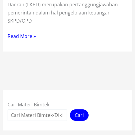
Daerah (LKPD) merupakan pertanggungjawaban
pemerintah dalam hal pengelolaan keuangan
SKPD/OPD
Bimtek
Read More »
Penyusunan
Laporan
Keuangan
LKPD
Cari Materi Bimtek
Cari