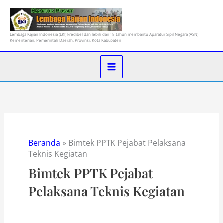
Lewati
ke
konten
Lembaga Kajian Indonesia (LKI) kredibel dan lebih dari 18 tahun membantu Aparatur Sipil Negara (ASN)
Kementerian, Pemerintah Daerah, Provinsi, Kota Kabupaten
Beranda
»
Bimtek PPTK Pejabat Pelaksana
Teknis Kegiatan
Bimtek PPTK Pejabat
Pelaksana Teknis Kegiatan