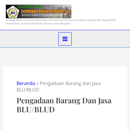
Lewati
ke
konten
Lembaga Kajian Indonesia (LKI) kredibel dan lebih dari 18 tahun membantu Aparatur Sipil Negara (ASN)
Kementerian, Pemerintah Daerah, Provinsi, Kota Kabupaten
Beranda
»
Pengadaan Barang dan Jasa
BLU/BLUD
Pengadaan Barang Dan Jasa
BLU/BLUD