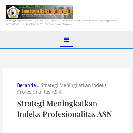
Lewati
ke
konten
Lembaga Kajian Indonesia (LKI) kredibel dan lebih dari 18 tahun membantu Aparatur Sipil Negara (ASN)
Kementerian, Pemerintah Daerah, Provinsi, Kota Kabupaten
Beranda
»
Strategi Meningkatkan Indeks
Profesionalitas ASN
Strategi Meningkatkan
Indeks Profesionalitas ASN