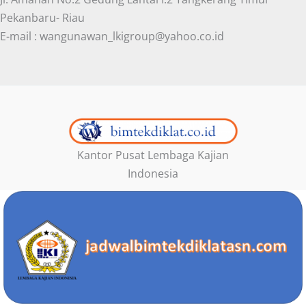
Pekanbaru- Riau
E-mail : wangunawan_lkigroup@yahoo.co.id
Kantor Pusat Lembaga Kajian
Indonesia