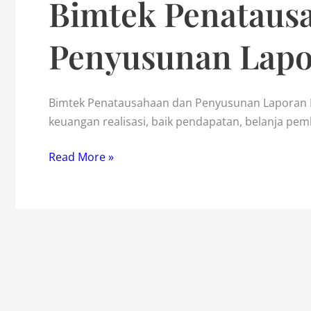
Bimtek Penataus
Penyusunan Lap
Bimtek Penatausahaan dan Penyusunan Laporan 
keuangan realisasi, baik pendapatan, belanja pe
Bimtek
Read More »
Penatausahaan
dan
Penyusunan
Laporan
Keuangan