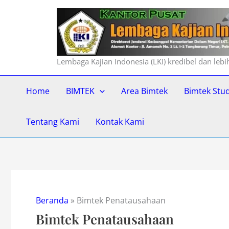
Lewati
ke
konten
Lembaga Kajian Indonesia (LKI) kredibel dan leb
Home
BIMTEK
Area Bimtek
Bimtek Stu
Tentang Kami
Kontak Kami
Beranda
»
Bimtek Penatausahaan
Bimtek Penatausahaan