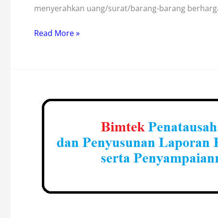
menyerahkan uang/surat/barang-barang berharg
Bimtek
Read More »
Penatausahaan
dan
Pertanggungjawaban
Bendahara