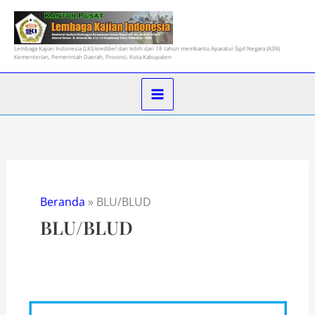
Lewati
ke
konten
Lembaga Kajian Indonesia (LKI) kredibel dan lebih dari 18 tahun membantu Aparatur Sipil Negara (ASN)
Kementerian, Pemerintah Daerah, Provinsi, Kota Kabupaten
Beranda
»
BLU/BLUD
BLU/BLUD