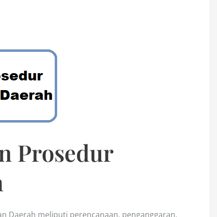
n Prosedur
h
an Daerah meliputi perencanaan, penganggaran,