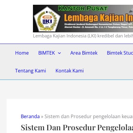
Lewati
ke
konten
Lembaga Kajian Indonesia (LKI) kredibel dan leb
Home
BIMTEK
Area Bimtek
Bimtek Stu
Tentang Kami
Kontak Kami
Beranda
»
Sistem dan Prosedur pengelolaan keu
Sistem Dan Prosedur Pengelol