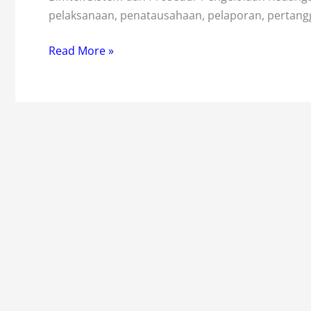
pelaksanaan, penatausahaan, pelaporan, pertan
Bimtek
Read More »
Sistem
dan
Prosedur
Keuangan
Daerah