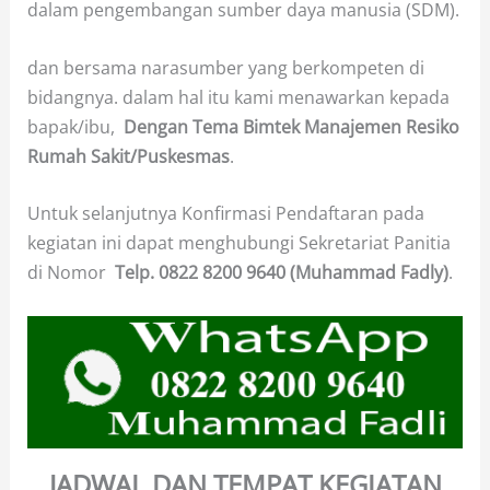
dalam pengembangan sumber daya manusia (SDM).
dan bersama narasumber yang berkompeten di
bidangnya. dalam hal itu kami menawarkan kepada
bapak/ibu,
Dengan Tema Bimtek Manajemen Resiko
Rumah Sakit/Puskesmas
.
Untuk selanjutnya Konfirmasi Pendaftaran pada
kegiatan ini dapat menghubungi Sekretariat Panitia
di Nomor
Telp.
0822 8200 9640 (Muhammad Fadly)
.
JADWAL DAN TEMPAT KEGIATAN