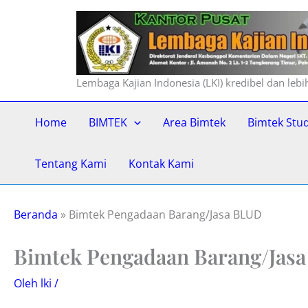
Lewati
ke
konten
Lembaga Kajian Indonesia (LKI) kredibel dan leb
Home
BIMTEK
Area Bimtek
Bimtek Stu
Tentang Kami
Kontak Kami
Beranda
»
Bimtek Pengadaan Barang/Jasa BLUD
Bimtek Pengadaan Barang/Jas
Oleh
lki
/