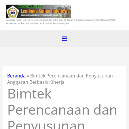
Lewati
ke
konten
Lembaga Kajian Indonesia (LKI) kredibel dan lebih dari 18 tahun membantu Aparatur Sipil Negara (ASN)
Kementerian, Pemerintah Daerah, Provinsi, Kota Kabupaten
Beranda
»
Bimtek Perencanaan dan Penyusunan
Anggaran Berbasis Kinerja
Bimtek
Perencanaan dan
Penyusunan