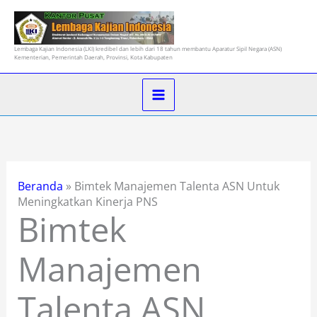
Lewati
ke
konten
Lembaga Kajian Indonesia (LKI) kredibel dan lebih dari 18 tahun membantu Aparatur Sipil Negara (ASN)
Kementerian, Pemerintah Daerah, Provinsi, Kota Kabupaten
Beranda
»
Bimtek Manajemen Talenta ASN Untuk
Meningkatkan Kinerja PNS
Bimtek
Manajemen
Talenta ASN