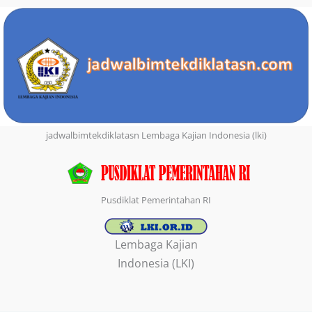
jadwalbimtekdiklatasn Lembaga Kajian Indonesia (lki)
Pusdiklat Pemerintahan RI
Lembaga Kajian
Indonesia (LKI)